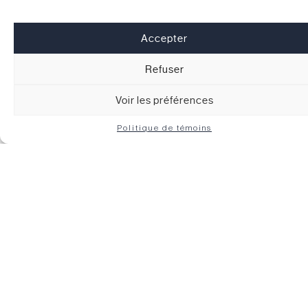
Le prix
Accepter
La grandeur
Refuser
Rechercher
Voir les préférences
Politique de témoins
Nos immeubles